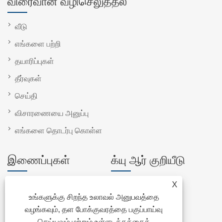
விரைவான வழிசெலுத்தல்
வீடு
எங்களை பற்றி
தயாரிப்புகள்
தீர்வுகள்
செய்தி
விசாரணையை அனுப்பு
எங்களை தொடர்பு கொள்ள
இணைப்புகள்
க்யு ஆர் குறியீடு
X
Links
உங்களுக்கு சிறந்த உலாவல் அனுபவத்தை
Sitemap
வழங்கவும், தள போக்குவரத்தை பகுப்பாய்வு
RSS
செய்யவும் மற்றும் உள்ளடக்கத்தைத்