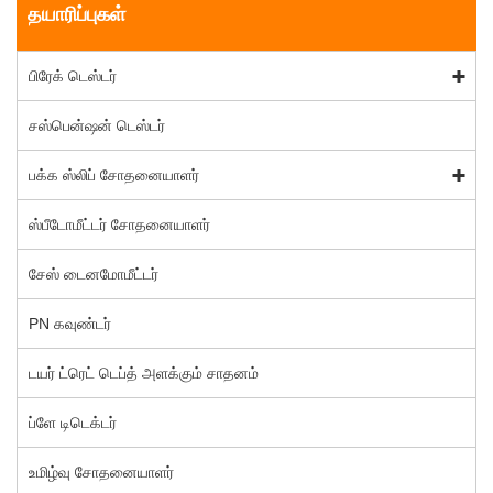
தயாரிப்புகள்
பிரேக் டெஸ்டர்
சஸ்பென்ஷன் டெஸ்டர்
பக்க ஸ்லிப் சோதனையாளர்
ஸ்பீடோமீட்டர் சோதனையாளர்
சேஸ் டைனமோமீட்டர்
PN கவுண்டர்
டயர் ட்ரெட் டெப்த் அளக்கும் சாதனம்
ப்ளே டிடெக்டர்
உமிழ்வு சோதனையாளர்