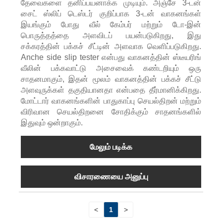
தேவைகளை தனிப்பயனாக்க முடியும். அஞ்சே 3-டன்
சைட் ஸ்லிப் டெஸ்டர் குறிப்பாக 3-டன் வாகனங்கள்
இயங்கும் போது வீல் கேம்பர் மற்றும் டோ-இன்
பொருத்தத்தை அளவிடப் பயன்படுகிறது, இது
சக்கரத்தின் பக்கச் சீட்டின் அளவாக வெளிப்படுகிறது.
Anche side slip tester என்பது வாகனத்தின் ஸ்டீயரிங்
வீலின் பக்கவாட்டு அசைவைக் கண்டறியும் ஒரு
சாதனமாகும், இதன் மூலம் வாகனத்தின் பக்கச் சீட்டு
அளவுருக்கள் தகுதியானதா என்பதை தீர்மானிக்கிறது.
மோட்டார் வாகனங்களின் பாதுகாப்பு செயல்திறன் மற்றும்
விரிவான செயல்திறனை சோதிக்கும் சாதனங்களில்
இதுவும் ஒன்றாகும்.
மேலும் படிக்க
விசாரணையை அனுப்பு
<
1
>