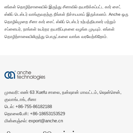
எங்கள் தொழிற்சாலையில் இருந்து சீனாவில் தயாரிக்கப்பட்ட கார் சைட்
ஸ்லிப் டெஸ்டர் வாங்குவதற்கு நீங்கள் நிச்சயமாய் இருக்கலாம். Anche ஒரு
தொழில்முறை சீனா கார் சைட் ஸ்லிப் டெஸ்டர் உற்பத்தியாளர் மற்றும்
சப்ளையர், நாங்கள் உயர்தர தயாரிப்புகளை வழங்க முடியும். எங்கள்
தொழிற்சாலையிலிருந்து பொருட்களை வாங்க வரவேற்கிறோம்.
முகவரி: எண் 63 Xuefu சாலை, நன்ஷான் மாவட்டம், ஷென்சென்,
குவாங்டாங், சீனா
டெல்:
+86-755-86182188
தொலைபேசி:
+86-18653153529
மின்னஞ்சல்:
export@anche.cn