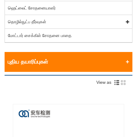
ஹெட்லைட் சோதனையாளர்
தொழில்நுட்ப தீர்வுகள்
மோட்டார் சைக்கிள் சோதனை பாதை
புதிய தயாரிப்புகள்
View as