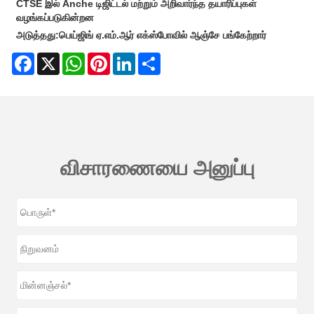
CTSE இல் Anche டிஜிட்டல் மற்றும் அறிவார்ந்த தயாரிப்புகள்
வழங்கப்படுகின்றன
அடுத்தது:
பெய்ஜிங் ஏ.எம்.ஆர் எக்ஸ்போவில் ஆஞ்சே பங்கேற்றார்
Facebook
X
WhatsApp
Pinterest
LinkedIn
Share
விசாரணையை அனுப்பு