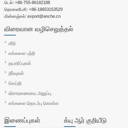
டெல்:
+86-755-86182188
தொலைபேசி:
+86-18653153529
மின்னஞ்சல்:
export@anche.cn
விரைவான வழிசெலுத்தல்
வீடு
எங்களை பற்றி
தயாரிப்புகள்
தீர்வுகள்
செய்தி
விசாரணையை அனுப்பு
எங்களை தொடர்பு கொள்ள
இணைப்புகள்
க்யு ஆர் குறியீடு