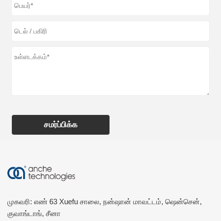
சமர்ப்பிக்க
முகவரி: எண் 63 Xuefu சாலை, நன்ஷான் மாவட்டம், ஷென்சென்,
குவாங்டாங், சீனா