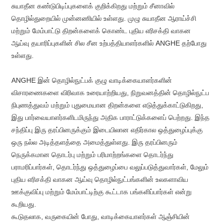
சுயாதீன கண்டுபிடிப்புகளைக் குறிக்கிறது மற்றும் சீனாவில்
தொழில்துறையில் முன்னணியில் உள்ளது. முழு சுயாதீன ஆராய்ச்சி
மற்றும் மேம்பாட்டு திறன்களைக் கொண்ட புதிய எரிசக்தி வாகன
ஆய்வு தயாரிப்புகளின் சில சீன உற்பத்தியாளர்களில் ANGHE தற்போது
உள்ளது.
ANGHE இன் தொழில்நுட்பக் குழு வாடிக்கையாளர்களின்
விசாரணைகளை விரிவாக உரையாற்றியது, நிறுவனத்தின் தொழில்நுட்ப
நிபுணத்துவம் மற்றும் புதுமையான திறன்களை எடுத்துக்காட்டுகிறது,
இது பார்வையாளர்களிடமிருந்து அதிக பாராட்டுக்களைப் பெற்றது. இந்த
சந்திப்பு இரு தரப்பினருக்கும் இடையிலான எதிர்கால ஒத்துழைப்புக்கு
ஒரு நல்ல அடித்தளத்தை அமைத்துள்ளது. இரு தரப்பினரும்
நெருக்கமான தொடர்பு மற்றும் பரிமாற்றங்களை தொடர்ந்து
பராமரிப்பார்கள், தொடர்ந்து ஒத்துழைப்பை வலுப்படுத்துவார்கள், மேலும்
புதிய எரிசக்தி வாகன ஆய்வு தொழில்நுட்பங்களின் உலகளாவிய
ஊக்குவிப்பு மற்றும் மேம்பாட்டிற்கு கூட்டாக பங்களிப்பார்கள் என்று
கூறியது.
கூடுதலாக, வருகையின் போது, ​​வாடிக்கையாளர்கள் ஆஞ்சியின்